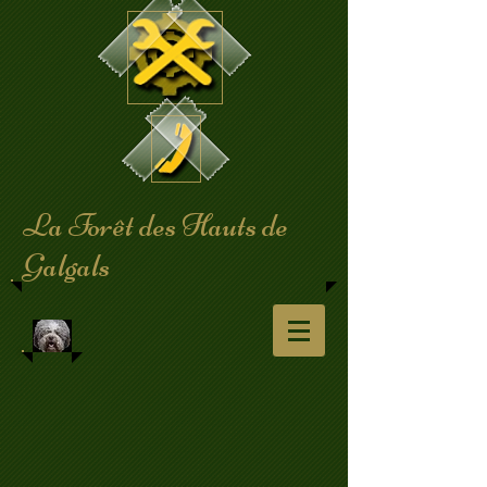
​La Forêt des Hauts de
Galgals