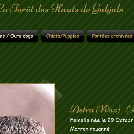
La Forêt des Hauts de Galgals
ns / Ours dogs
Chiots/Puppies
Portées archivées
Astra (Wax) -(
Femelle née le 29 Octob
Marron rouanné