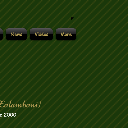
News
Vidéos
More
Zalambani)
re 2000