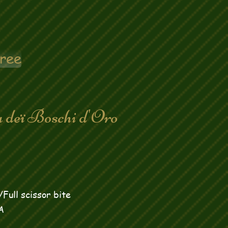
ree
 deï Boschi d'Oro
Full scissor bite
A