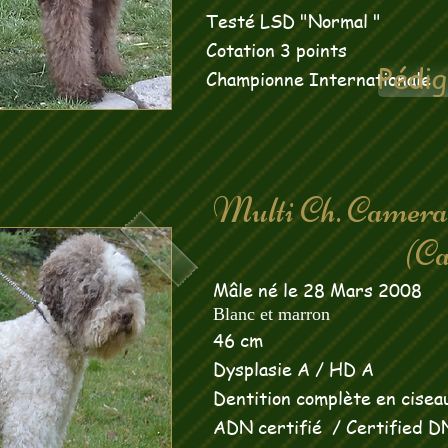
Testé LSD "Normal "
Cotation 3 points
Pédig
Championne Internationale
Multi Ch. Came
(Cata
Mâle né le 28 Mars 2008
Blanc et marron
46 cm
Dysplasie A / HD A
Dentition complète en ciseau
ADN certifié /
Certified 