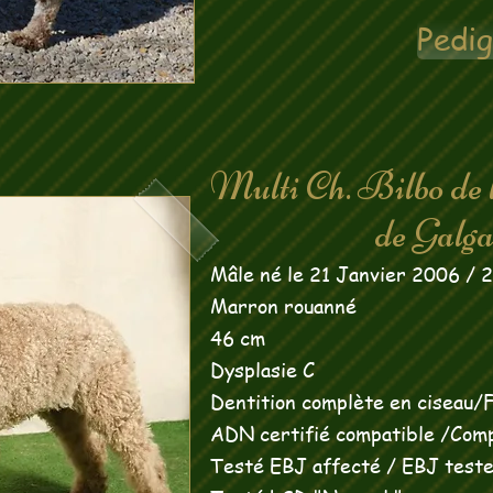
Pedi
Multi Ch. Bilbo de 
de Galgal
Mâle né le 21 Janvier 2006 / 
Marron rouanné
46 cm
Dysplasie C
Dentition complète en ciseau/Fu
ADN certifié compatible /
Comp
Testé EBJ affecté /
EBJ teste