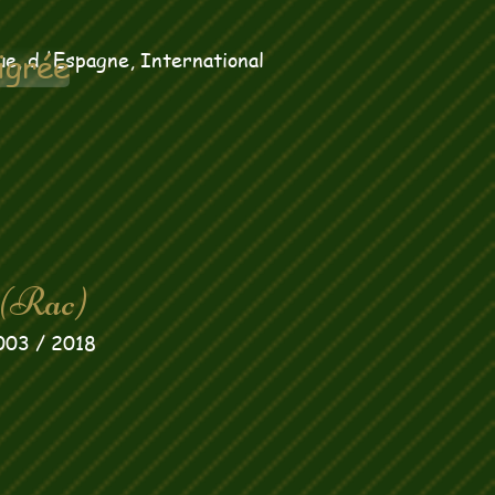
e, d 'Espagne, International
igrée
 (Rac)
2003 / 2018