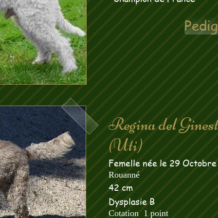
Pedi
Regina del Ginest
(Uti)
Femelle née le 29 Octobre
Rouanné
42 cm
Dysplasie B
Cotation 1 point