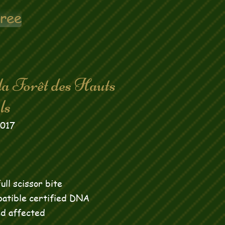
gree
la Forêt des Hauts
s
2017
ll scissor bite
atible certified DNA
d affected