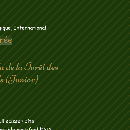
ique, International
rée
 de la Forêt des
 (Junior)
ll scissor bite
atible certified DNA