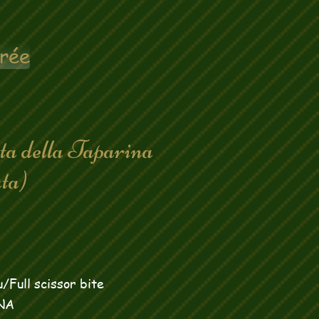
rée
rata della Taparina
)
/Full scissor bite
DNA