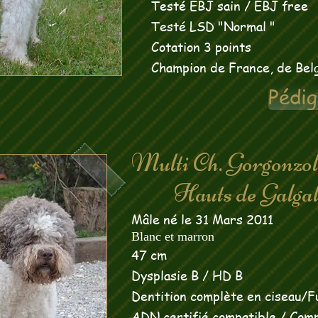
Testé EBJ sain / EBJ free
Testé LSD "Normal "
Cotation 3 points
Champion de France, de Belg
Pédig
Multi Ch. Gorgonzola
Hauts de Galgals
Mâle né le 31 Mars 2011
Blanc et marron
47 cm
Dysplasie B / HD B
Dentition complète en ciseau/Fu
ADN certifié compatible /
Comp