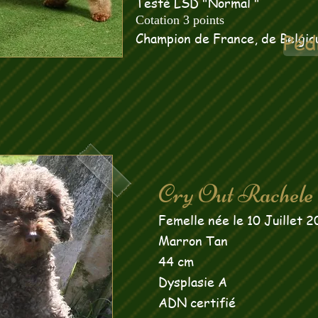
Testé LSD "Normal "
Cotation 3 points
Champion de France, de Belgiqu
Péd
Cry Out Rachele
Femelle née le 10 Juillet 
Marron Tan
44 cm
Dysplasie A
ADN certifié