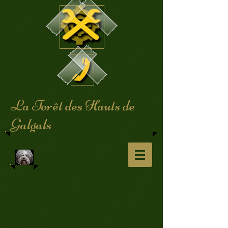
​La Forêt des Hauts de
Galgals