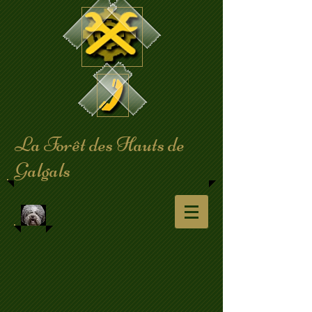
​La Forêt des Hauts de
Galgals